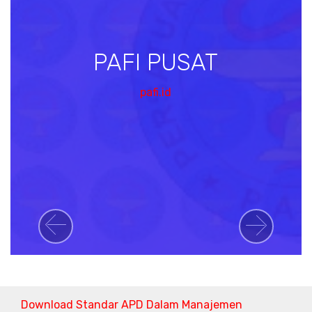
PAFI PUSAT
pafi.id
Previous
Next
Download Standar APD Dalam Manajemen