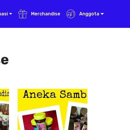
masi
Merchandise
Anggota
se
Aneka Sambal
Aneka
Sambal