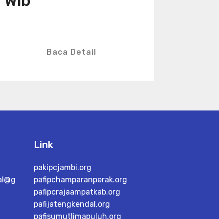
Wib
Baca Detail
Link
pakipcjambi.org
al@g
pafipchamparanperak.org
pafipcrajaampatkab.org
pafijatengkendal.org
pafisumutlimapuluh.org