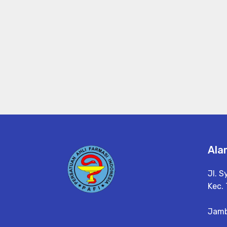
Ala
Jl. S
Kec. 
Jamb