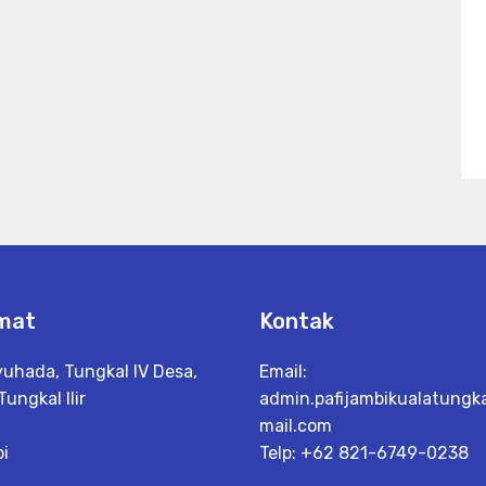
mat
Kontak
yuhada, Tungkal IV Desa,
Email:
Tungkal Ilir
admin.pafijambikualatungk
mail.com
i
Telp: +62 821-6749-0238