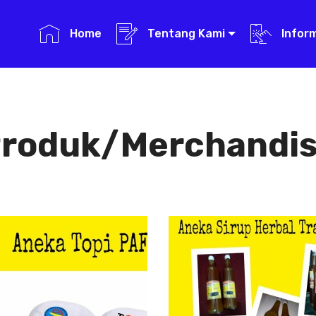
Home
Tentang Kami
Infor
roduk/Merchandi
Aneka Topi PAFI
Aneka Sirup
Herbal
Aneka Topi
Tradisional
PAFI