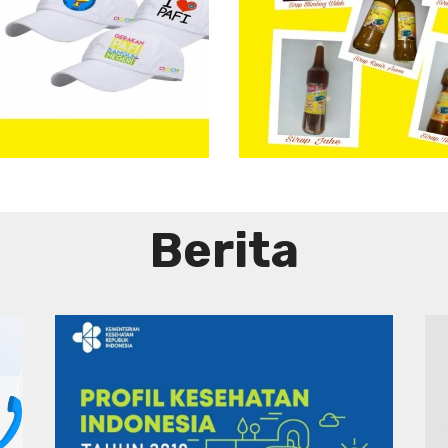
Aneka
Sirup
Herbal
Tradisional
Berita