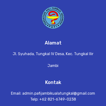
a
il
Alamat
Jl. Syuhada, Tungkal IV Desa, Kec. Tungkal Ilir
Jambi
Kontak
Email:
admin.pafijambikualatungkal@gmail.com
Telp: +62 821-6749-0238