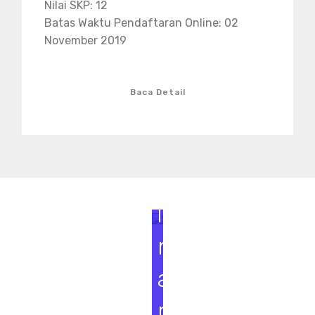
Nilai SKP: 12
Batas Waktu Pendaftaran Online: 02
November 2019
Baca Detail
S
e
m
i
n
a
r