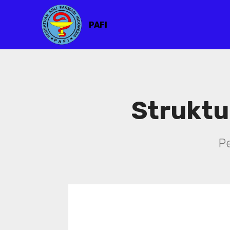
PAFI
Struktu
P